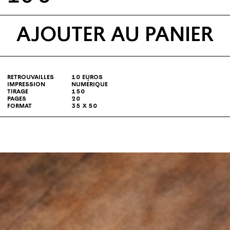
AJOUTER AU PANIER
retrouvailles
10 euros
impression
numérique
tirage
150
pages
20
format
35 x 50