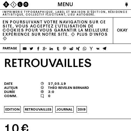
🔌
MENU
S
I
L
O
IMPRIMERIE TYPOGRAPHIQUE, LABEL ET MAISON D’ÉDITION, RÉSIDENCE
ARTISTIQUE, COLLECTIF FLUCTUANT, LIEU AUTOGÉRÉ.
EN POURSUIVANT VOTRE NAVIGATION SUR CE
SITE, VOUS ACCEPTEZ L’UTILISATION DE
COOKIES POUR VOUS GARANTIR LA MEILLEURE
OKAY
EXPÉRIENCE SUR NOTRE SITE. ⚠
PLUS D'INFOS
⚠
partage
RETROUVAILLES
date
◶
27.05.19
auteur
☺
théo revelen bernard
durée

3:0
comm.
🗨
0
edition
retrouvailles
journal
2019
10 €