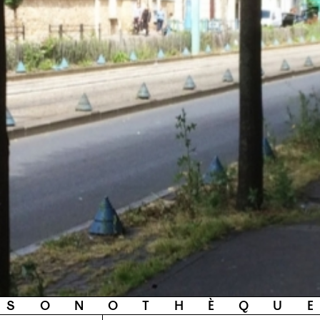
S
O
N
O
T
H
È
Q
U
E