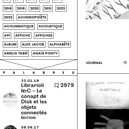
2018
2019
2020
2021
2022
2023
acheiropoïète
acousmatique
acoustique
aff
affiche
affiches
album
alex jacob
alphabête
amelia tabeï
anaïs ponty
analyse
appel à contributions
journal
◶
apprentissage
architecture
p
a
l
a
b
r
e
s
archive
Armenie
22.01.19
Librarioli
🗨 2979
arthur chambry
article
№C – Le
conapt de
ateliers
ateliers médicis
Dick et les
objets
audio
autonomie
babillage
connectés
bb18r
bivouac
black
édition
bruxelles
cabane
08.06.17