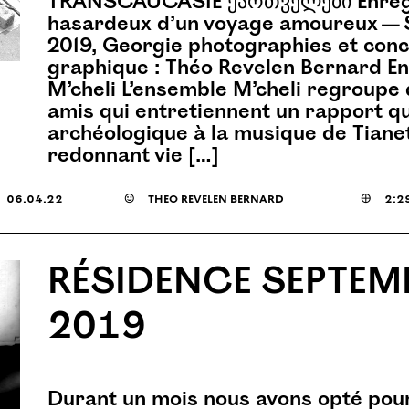
TRANSCAUCASIE ქართველები Enreg
hasardeux d’un voyage amoureux —
2019, Georgie photographies et conc
graphique : Théo Revelen Bernard E
M’cheli L’ensemble M’cheli regroupe 
amis qui entretiennent un rapport q
archéologique à la musique de Tianet
redonnant vie […]
06.04.22
☺
théo revelen bernard

2:2
RÉSIDENCE SEPTEM
2019
Durant un mois nous avons opté pou