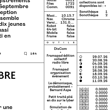
istrements
Social
0012
collections sont
Files
1722
 Septembre
disponibles ici :
Comm.
0091
eption
Sonothèque
1
Sonothèque
2
Macintosh
10.15.7
nsemble
Nav.
Chrome
dix jeunes
Version
131.0.0.0
Robot
false
uasi
64-bit
false
Mobile
false
i en
Frame
false
o
u
t
i
l
s
DisCom
◦
9
🗨
164
Framapad édition
○
29.07.26
collectif
◐
20.08.26
radio libre
◑
04.09.26
◦
●
12.08.26
Framapad
○
28.08.26
BRE
organisation
◐
18.09.26
événement
◑
03.10.26
◦
●
11.09.26
Le démoniaque,
probablement –
🄽🅉🄳
0.0000
Bernard Aspe
🄲🄰🄳
0.0000
◦
🄼🅇🄽
0.0000
Petit traité plié
🄰🅄🄳
0.0000
en dix sur le lyber
🄲🄽🅈
0.0000
◦
r une
🄿🄷🄿
0.0000
Simulation de