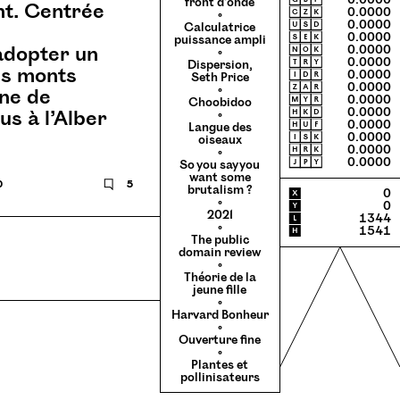
🄶🄱🄿
0.0000
front d’onde
nt. Centrée
🄲🅉🄺
0.0000
◦
🅄🅂🄳
0.0000
Calculatrice
🅂🄴🄺
0.0000
puissance ampli
adopter un
🄽🄾🄺
0.0000
◦
🅃🅁🅈
0.0000
Dispersion,
es monts
🄸🄳🅁
0.0000
Seth Price
🅉🄰🅁
0.0000
◦
ne de
🄼🅈🅁
0.0000
Choobidoo
🄷🄺🄳
0.0000
s à l’Alber
◦
🄷🅄🄵
0.0000
Langue des
🄸🅂🄺
0.0000
oiseaux
🄷🅁🄺
0.0000
◦
🄹🄿🅈
0.0000
So you say you
want some
0
🗨
5
brutalism ?
X
0
◦
Y
0
2021
L
1344
◦
H
1541
The public
domain review
◦
Théorie de la
jeune fille
◦
Harvard Bonheur
◦
Ouverture fine
◦
Plantes et
pollinisateurs