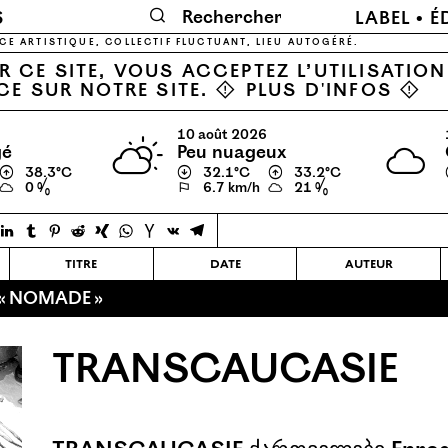
🔍
6
LABEL
É
CE ARTISTIQUE, COLLECTIF FLUCTUANT, LIEU AUTOGÉRÉ.
 CE SITE, VOUS ACCEPTEZ L’UTILISATIO
CE SUR NOTRE SITE. ⚠
PLUS D'INFOS
⚠
10 août 2026
gé
peu nuageux
↑
38.3℃
↓
32.1℃
↑
33.2℃
0 %
⚐
6.7 km/h
21 %
titre
date
auteur
 « NOMADE »
TRANSCAUCASIE