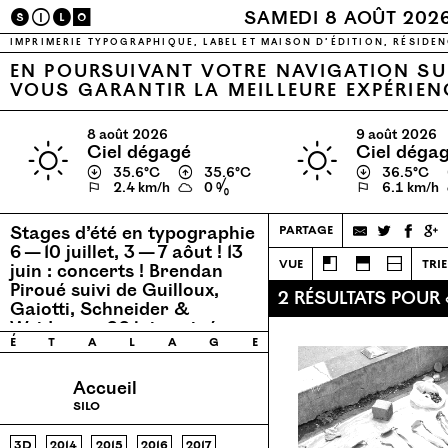
S
I
L
O
SAMEDI 8 AOÛT 202
IMPRIMERIE TYPOGRAPHIQUE, LABEL ET MAISON D’ÉDITION, RÉSIDEN
EN POURSUIVANT VOTRE NAVIGATION SUR
VOUS GARANTIR LA MEILLEURE EXPÉRIEN
8 août 2026
9 août 2026
ciel dégagé
ciel déga
↓
35.6℃
↑
35.6℃
↓
36.5℃
⚐
2.4 km/h
0 %
⚐
6.1 km/h
Stages d’été en typographie
partage
6 — 10 juillet, 3 — 7 aôut !
13
vue
trie
juin : concerts ! Brendan
Piroué suivi de Guilloux,
2 RÉSULTATS POUR
Gaiotti, Schneider &
Weidmann
26 juin : ciné
é
t
a
l
a
g
e
concert avec Permaflo.
Accueil
silo
3d
2014
2015
2016
2017