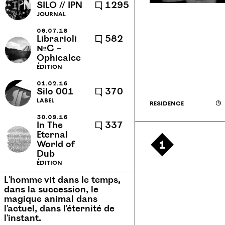
SILO // IPN
🗨 1295
cannes-et-clairan
caractère
journal
cassette
caucase
06.07.18
Librarioli
🗨 582
chansons
chronique
№C –
Ophicalce
clément verceletto
collage
édition
collection
communauté
01.02.16
conapt
concert
concerts
Silo 001
🗨 370
label
résidence
◶
confortable l'évidence
30.09.16
contextuel
corps 72
cuisine
In The
🗨 337
Eternal
cuve
danse
dispersion
1
World of
diy
dub
dyslexies
Dub
édition
echotope
école
école d’art
L'homme vit dans le temps,
écologie
écriture collective
dans la succession, le
magique animal dans
edition
édition
éditions
l'actuel, dans l'éternité de
emesal
encre et lumière
l'instant.