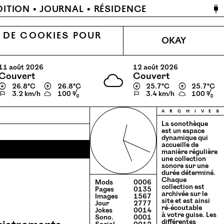
🔌
DITION
JOURNAL
RÉSIDENCE
N DE COOKIES POUR
OKAY
11 août 2026
12 août 2026
couvert
couvert
↓
26.8℃
↑
26.8℃
↓
25.7℃
↑
25.7℃
⚐
3.2 km/h
100 %
⚐
3.4 km/h
100 %
a
r
c
h
i
v
e
s
La sonothèque
est un espace
dynamique qui
accueille de
manière régulière
une collection
sonore sur une
durée déterminé.
Chaque
Mods
0006
collection est
Pages
0135
archivée sur le
Images
1567
site et est ainsi
Jour
2777
ré-écoutable
Jokes
0014
à votre guise. Les
Sono.
0001
différentes