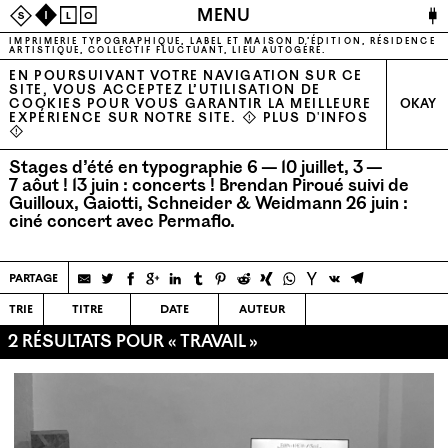
🔌
MENU
S
I
L
O
IMPRIMERIE TYPOGRAPHIQUE, LABEL ET MAISON D’ÉDITION, RÉSIDENCE
ARTISTIQUE, COLLECTIF FLUCTUANT, LIEU AUTOGÉRÉ.
EN POURSUIVANT VOTRE NAVIGATION SUR CE
SITE, VOUS ACCEPTEZ L’UTILISATION DE
COOKIES POUR VOUS GARANTIR LA MEILLEURE
OKAY
EXPÉRIENCE SUR NOTRE SITE. ⚠
PLUS D'INFOS
⚠
Stages d’été en typographie 6 — 10 juillet, 3 —
7 aôut !
13 juin : concerts ! Brendan Piroué suivi de
Guilloux, Gaiotti, Schneider & Weidmann
26 juin :
ciné concert avec Permaflo.
partage
trie
titre
date
auteur
2 RÉSULTATS POUR « TRAVAIL »