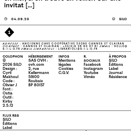
invitat […]
◶
04.09.20
☺
silo
1
ADRESSE
: ANCIENNE CAVE COOPÉRATIVE 30260 CANNES ET CLAIRAN
CONTACT
: CANNES ET CLAIRAN : +33(0)6 28 80 07 81
EMAIL
:
HELLO@​
S-​I-​L-​O.​FR
EMAIL
LIBRARIOLI
:
LIBRARIOLI@​S-​I-​L-​O.​FR
colophon
hébergement
infos
r.
à propos
©
SAS OVH :
Mentions
sociaux
SILO
2026
SILO
ovh.com
légales
Facebook
Éditions
Design :
2, rue
Cookies
Instagram
Label
Cyril
Kellermann
C.G.V.
Youtube
Journal
Makhoul
59100
Viméo
Résidence
Code :
Roubaix
Olivier J
BP 80157
Font :
Ostia
Outil :
Kirby
2.5.12
flux rss
SILO
Éditions
Label