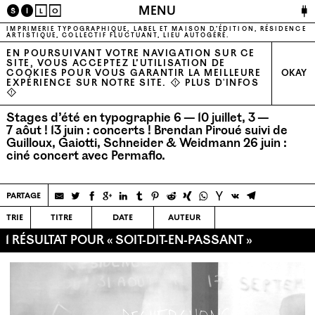
🔌
MENU
S
I
L
O
IMPRIMERIE TYPOGRAPHIQUE, LABEL ET MAISON D’ÉDITION, RÉSIDENCE
ARTISTIQUE, COLLECTIF FLUCTUANT, LIEU AUTOGÉRÉ.
EN POURSUIVANT VOTRE NAVIGATION SUR CE
SITE, VOUS ACCEPTEZ L’UTILISATION DE
COOKIES POUR VOUS GARANTIR LA MEILLEURE
OKAY
EXPÉRIENCE SUR NOTRE SITE. ⚠
PLUS D'INFOS
⚠
Stages d’été en typographie 6 — 10 juillet, 3 —
7 aôut !
13 juin : concerts ! Brendan Piroué suivi de
Guilloux, Gaiotti, Schneider & Weidmann
26 juin :
ciné concert avec Permaflo.
partage
trie
titre
date
auteur
1 RÉSULTAT POUR « SOIT-DIT-EN-PASSANT »