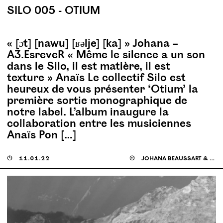
SILO 005 - OTIUM
« [ɔt] [nawu] [ʁəlje] [ka] » Johana –
A3.EsreveR « Même le silence a un son
dans le Silo, il est matière, il est
texture » Anaïs Le collectif Silo est
heureux de vous présenter ​‘Otium’ la
première sortie monographique de
notre label. L’album inaugure la
collaboration entre les musiciennes
Anaïs Pon […]
◶
11.01.22
☺
johana beaussart & anaïs ponty