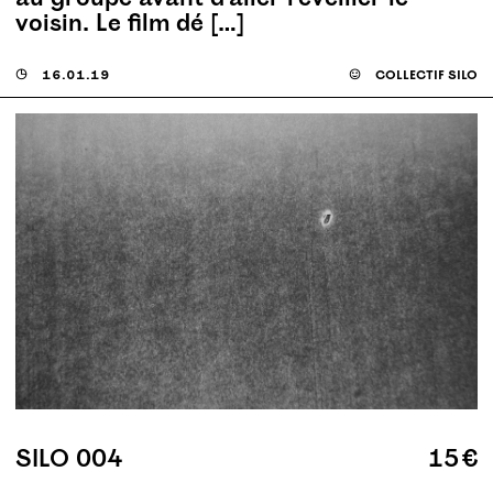
voisin. Le film dé […]
◶
16.01.19
☺
collectif silo
SILO 004
15 €