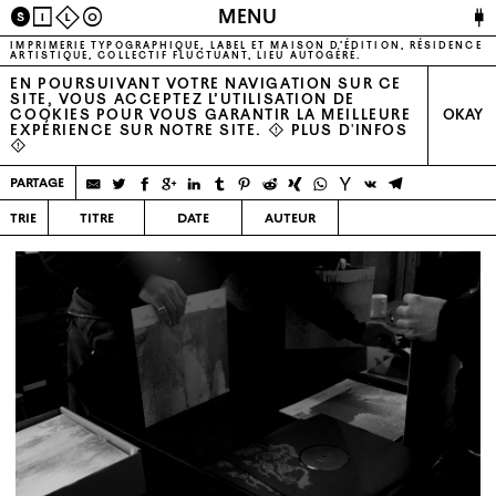
🔌
MENU
S
I
L
O
IMPRIMERIE TYPOGRAPHIQUE, LABEL ET MAISON D’ÉDITION, RÉSIDENCE
ARTISTIQUE, COLLECTIF FLUCTUANT, LIEU AUTOGÉRÉ.
EN POURSUIVANT VOTRE NAVIGATION SUR CE
SITE, VOUS ACCEPTEZ L’UTILISATION DE
COOKIES POUR VOUS GARANTIR LA MEILLEURE
OKAY
EXPÉRIENCE SUR NOTRE SITE. ⚠
PLUS D'INFOS
⚠
partage
trie
titre
date
auteur