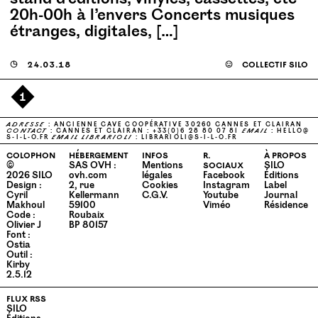
20h-00h à l’envers Concerts musiques
étranges, digitales, […]
◶
24.03.18
☺
collectif silo
1
ADRESSE
: ANCIENNE CAVE COOPÉRATIVE 30260 CANNES ET CLAIRAN
CONTACT
: CANNES ET CLAIRAN : +33(0)6 28 80 07 81
EMAIL
:
HELLO@​
S-​I-​L-​O.​FR
EMAIL
LIBRARIOLI
:
LIBRARIOLI@​S-​I-​L-​O.​FR
colophon
hébergement
infos
r.
à propos
©
SAS OVH :
Mentions
sociaux
SILO
2026
SILO
ovh.com
légales
Facebook
Éditions
Design :
2, rue
Cookies
Instagram
Label
Cyril
Kellermann
C.G.V.
Youtube
Journal
Makhoul
59100
Viméo
Résidence
Code :
Roubaix
Olivier J
BP 80157
Font :
Ostia
Outil :
Kirby
2.5.12
flux rss
SILO