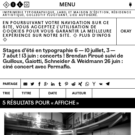
🔌
MENU
S
I
L
O
IMPRIMERIE TYPOGRAPHIQUE, LABEL ET MAISON D’ÉDITION, RÉSIDENCE
ARTISTIQUE, COLLECTIF FLUCTUANT, LIEU AUTOGÉRÉ.
EN POURSUIVANT VOTRE NAVIGATION SUR CE
SITE, VOUS ACCEPTEZ L’UTILISATION DE
COOKIES POUR VOUS GARANTIR LA MEILLEURE
OKAY
EXPÉRIENCE SUR NOTRE SITE. ⚠
PLUS D'INFOS
⚠
Stages d’été en typographie 6 — 10 juillet, 3 —
7 aôut !
13 juin : concerts ! Brendan Piroué suivi de
Guilloux, Gaiotti, Schneider & Weidmann
26 juin :
ciné concert avec Permaflo.
partage
trie
titre
date
auteur
5 RÉSULTATS POUR « AFFICHE »