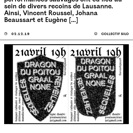
sein de divers recoins de Lausanne.
Ainsi, Vincent Roussel, Johana
Beaussart et Eugène […]
◶
02.12.19
☺
collectif silo