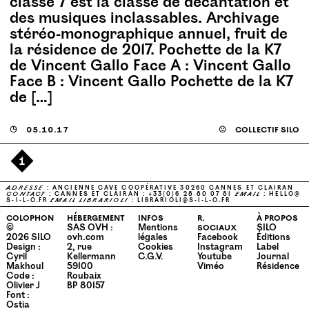
classe 7 est la classe de décantation et
des musiques inclassables. Archivage
stéréo-monographique annuel, fruit de
la résidence de 2017. Pochette de la K7
de Vincent Gallo Face A : Vincent Gallo
Face B : Vincent Gallo Pochette de la K7
de […]
◶
05.10.17
☺
collectif silo
1
ADRESSE
: ANCIENNE CAVE COOPÉRATIVE 30260 CANNES ET CLAIRAN
CONTACT
: CANNES ET CLAIRAN : +33(0)6 28 80 07 81
EMAIL
:
HELLO@​
S-​I-​L-​O.​FR
EMAIL
LIBRARIOLI
:
LIBRARIOLI@​S-​I-​L-​O.​FR
colophon
hébergement
infos
r.
à propos
©
SAS OVH :
Mentions
sociaux
SILO
2026
SILO
ovh.com
légales
Facebook
Éditions
Design :
2, rue
Cookies
Instagram
Label
Cyril
Kellermann
C.G.V.
Youtube
Journal
Makhoul
59100
Viméo
Résidence
Code :
Roubaix
Olivier J
BP 80157
Font :
Ostia