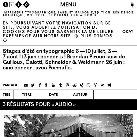
🔌
MENU
S
I
L
O
IMPRIMERIE TYPOGRAPHIQUE, LABEL ET MAISON D’ÉDITION, RÉSIDENCE
ARTISTIQUE, COLLECTIF FLUCTUANT, LIEU AUTOGÉRÉ.
EN POURSUIVANT VOTRE NAVIGATION SUR CE
SITE, VOUS ACCEPTEZ L’UTILISATION DE
COOKIES POUR VOUS GARANTIR LA MEILLEURE
OKAY
EXPÉRIENCE SUR NOTRE SITE. ⚠
PLUS D'INFOS
⚠
Stages d’été en typographie 6 — 10 juillet, 3 —
7 aôut !
13 juin : concerts ! Brendan Piroué suivi de
Guilloux, Gaiotti, Schneider & Weidmann
26 juin :
ciné concert avec Permaflo.
partage
trie
titre
date
auteur
3 RÉSULTATS POUR « AUDIO »