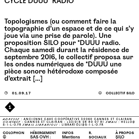
CYCLE DUUU* RADIO
Topologismes (ou comment faire la
topographie d’un espace et de ce qui s’y
joue via une prise de parole). Une
proposition SILO pour *DUUU radio.
Chaque samedi durant la résidence de
septembre 2016, le collectif proposa sur
les ondes numériques de *DUUU une
pièce sonore hétérodoxe composée
d’extrait […]
◶
01.09.17
☺
collectif silo
1
ADRESSE
: ANCIENNE CAVE COOPÉRATIVE 30260 CANNES ET CLAIRAN
CONTACT
: CANNES ET CLAIRAN : +33(0)6 28 80 07 81
EMAIL
:
HELLO@​
S-​I-​L-​O.​FR
EMAIL
LIBRARIOLI
:
LIBRARIOLI@​S-​I-​L-​O.​FR
colophon
hébergement
infos
r.
à propos
©
SAS OVH :
Mentions
sociaux
SILO