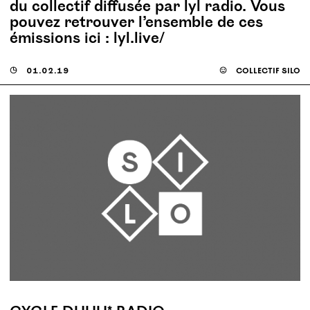
du collectif diffusée par lyl radio. Vous
pouvez retrouver l’ensemble de ces
émissions ici : lyl​.live/
◶
01.02.19
☺
collectif silo