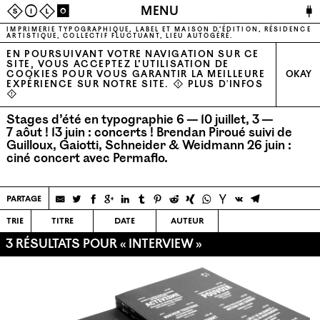
🔌
MENU
S
I
L
O
IMPRIMERIE TYPOGRAPHIQUE, LABEL ET MAISON D’ÉDITION, RÉSIDENCE
ARTISTIQUE, COLLECTIF FLUCTUANT, LIEU AUTOGÉRÉ.
EN POURSUIVANT VOTRE NAVIGATION SUR CE
SITE, VOUS ACCEPTEZ L’UTILISATION DE
COOKIES POUR VOUS GARANTIR LA MEILLEURE
OKAY
EXPÉRIENCE SUR NOTRE SITE. ⚠
PLUS D'INFOS
⚠
Stages d’été en typographie 6 — 10 juillet, 3 —
7 aôut !
13 juin : concerts ! Brendan Piroué suivi de
Guilloux, Gaiotti, Schneider & Weidmann
26 juin :
ciné concert avec Permaflo.
partage
trie
titre
date
auteur
3 RÉSULTATS POUR « INTERVIEW »