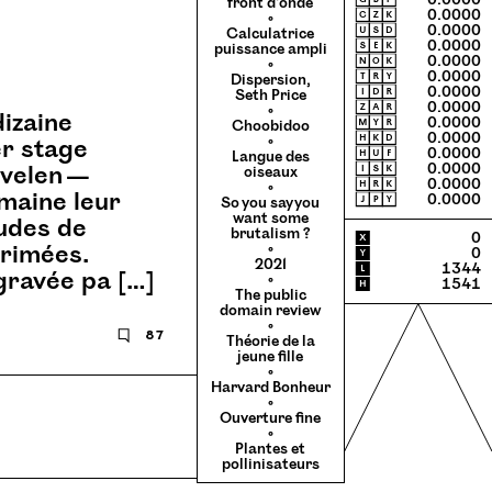
🄶🄱🄿
0.0000
front d’onde
🄲🅉🄺
0.0000
◦
🅄🅂🄳
0.0000
Calculatrice
🅂🄴🄺
0.0000
puissance ampli
🄽🄾🄺
0.0000
◦
🅃🅁🅈
0.0000
Dispersion,
🄸🄳🅁
0.0000
Seth Price
🅉🄰🅁
0.0000
◦
dizaine
🄼🅈🅁
0.0000
Choobidoo
🄷🄺🄳
0.0000
◦
er stage
🄷🅄🄵
0.0000
Langue des
🄸🅂🄺
0.0000
evelen —
oiseaux
🄷🅁🄺
0.0000
◦
maine leur
🄹🄿🅈
0.0000
So you say you
want some
udes de
brutalism ?
X
0
primées.
◦
Y
0
2021
L
1344
gravée pa […]
◦
H
1541
The public
domain review
◦
🗨
87
Théorie de la
jeune fille
◦
Harvard Bonheur
◦
Ouverture fine
◦
Plantes et
pollinisateurs