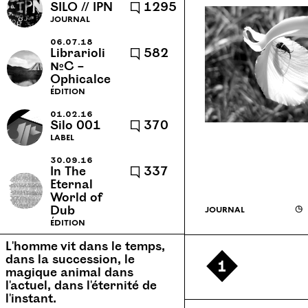
SILO // IPN
🗨 1295
cannes-et-clairan
caractère
journal
cassette
caucase
06.07.18
Librarioli
🗨 582
chansons
chronique
№C –
Ophicalce
clément verceletto
collage
édition
collection
communauté
01.02.16
conapt
concert
concerts
Silo 001
🗨 370
label
confortable l'évidence
30.09.16
contextuel
corps 72
cuisine
In The
🗨 337
Eternal
cuve
danse
dispersion
World of
diy
dub
dyslexies
Dub
journal
◶
édition
echotope
école
école d’art
L'homme vit dans le temps,
écologie
écriture collective
1
dans la succession, le
magique animal dans
edition
édition
éditions
l'actuel, dans l'éternité de
emesal
encre et lumière
l'instant.