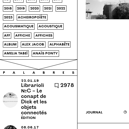
2018
2019
2020
2021
2022
2023
acheiropoïète
acousmatique
acoustique
aff
affiche
affiches
album
alex jacob
alphabête
amelia tabeï
anaïs ponty
analyse
appel à contributions
apprentissage
architecture
p
a
l
a
b
r
e
s
archive
Armenie
22.01.19
Librarioli
🗨 2978
arthur chambry
article
№C – Le
conapt de
ateliers
ateliers médicis
Dick et les
objets
audio
autonomie
babillage
connectés
journal
◶
bb18r
bivouac
black
édition
bruxelles
cabane
08.06.17