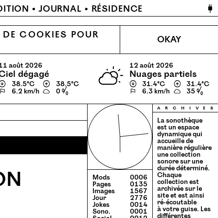
🔌
DITION
JOURNAL
RÉSIDENCE
N DE COOKIES POUR
OKAY
11 août 2026
12 août 2026
ciel dégagé
nuages partiels
↓
38.5℃
↑
38.5℃
↓
31.4℃
↑
31.4℃
⚐
6.2 km/h
0 %
⚐
6.3 km/h
35 %
a
r
c
h
i
v
e
s
La sonothèque
est un espace
dynamique qui
accueille de
manière régulière
une collection
sonore sur une
durée déterminé.
ION
Chaque
Mods
0006
collection est
Pages
0135
archivée sur le
Images
1567
site et est ainsi
Jour
2776
ré-écoutable
Jokes
0014
à votre guise. Les
Sono.
0001
différentes