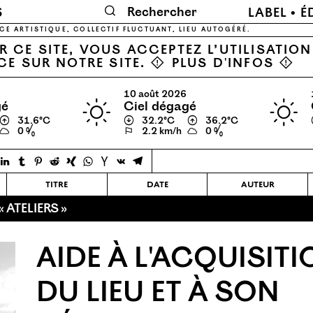
🔍
6
LABEL
É
CE ARTISTIQUE, COLLECTIF FLUCTUANT, LIEU AUTOGÉRÉ.
 CE SITE, VOUS ACCEPTEZ L’UTILISATIO
CE SUR NOTRE SITE. ⚠
PLUS D'INFOS
⚠
10 août 2026
gé
ciel dégagé
↑
31.6℃
↓
32.2℃
↑
36.2℃
0 %
⚐
2.2 km/h
0 %
titre
date
auteur
 ATELIERS »
AIDE À L'ACQUISIT
DU LIEU ET À SON