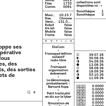
Social
0012
collections sont
Files
1722
disponibles ici :
Comm.
0091
Sonothèque
1
Sonothèque
2
Macintosh
10.15.7
Nav.
Chrome
Version
131.0.0.0
Robot
false
64-bit
false
Mobile
false
Frame
false
o
u
t
i
l
s
loppe ses
DisCom
◦
opérative
Framapad édition
○
29.07.26
Nous
collectif
◐
20.08.26
radio libre
◑
04.09.26
es, des
◦
●
12.08.26
Framapad
○
28.08.26
s, des sorties
organisation
◐
18.09.26
événement
ets de
◑
03.10.26
◦
●
11.09.26
Le démoniaque,
probablement –
🄽🅉🄳
0.0000
Bernard Aspe
🄲🄰🄳
0.0000
◦
🗨
0
🄼🅇🄽
0.0000
Petit traité plié
🄰🅄🄳
0.0000
en dix sur le lyber
🄲🄽🅈
0.0000
◦
🄿🄷🄿
0.0000
Simulation de