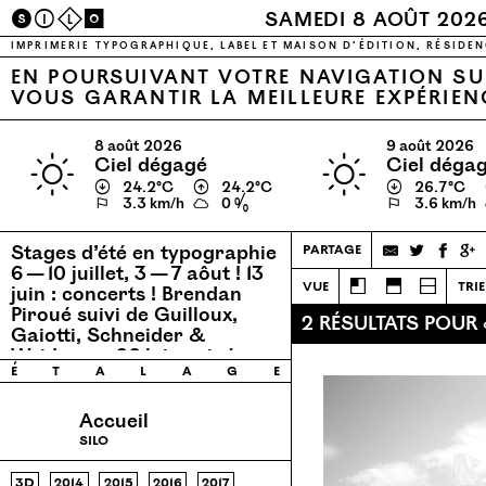
S
I
L
O
SAMEDI 8 AOÛT 202
IMPRIMERIE TYPOGRAPHIQUE, LABEL ET MAISON D’ÉDITION, RÉSIDEN
EN POURSUIVANT VOTRE NAVIGATION SUR
VOUS GARANTIR LA MEILLEURE EXPÉRIEN
8 août 2026
9 août 2026
ciel dégagé
ciel déga
↓
24.2℃
↑
24.2℃
↓
26.7℃
⚐
3.3 km/h
0 %
⚐
3.6 km/h
Stages d’été en typographie
partage
6 — 10 juillet, 3 — 7 aôut !
13
vue
trie
juin : concerts ! Brendan
Piroué suivi de Guilloux,
2 RÉSULTATS POUR «
Gaiotti, Schneider &
Weidmann
26 juin : ciné
é
t
a
l
a
g
e
concert avec Permaflo.
Accueil
silo
3d
2014
2015
2016
2017