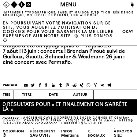
🔌
MENU
S
I
L
O
IMPRIMERIE TYPOGRAPHIQUE, LABEL ET MAISON D’ÉDITION, RÉSIDENCE
ARTISTIQUE, COLLECTIF FLUCTUANT, LIEU AUTOGÉRÉ.
EN POURSUIVANT VOTRE NAVIGATION SUR CE
SITE, VOUS ACCEPTEZ L’UTILISATION DE
COOKIES POUR VOUS GARANTIR LA MEILLEURE
OKAY
EXPÉRIENCE SUR NOTRE SITE. ⚠
PLUS D'INFOS
⚠
Stages d’été en typographie 6 — 10 juillet, 3 —
7 aôut !
13 juin : concerts ! Brendan Piroué suivi de
Guilloux, Gaiotti, Schneider & Weidmann
26 juin :
ciné concert avec Permaflo.
partage
trie
titre
date
auteur
0 RÉSULTATS POUR « ET FINALEMENT ON S'ARRÊTE
LÀ »
ADRESSE
: ANCIENNE CAVE COOPÉRATIVE 30260 CANNES ET CLAIRAN
CONTACT
: CANNES ET CLAIRAN : +33(0)6 28 80 07 81
EMAIL
:
HELLO@​
S-​I-​L-​O.​FR
EMAIL
LIBRARIOLI
:
LIBRARIOLI@​S-​I-​L-​O.​FR
colophon
hébergement
infos
r.
à propos
©
SAS OVH :
Mentions
sociaux
SILO