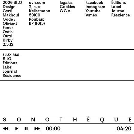
2026
SILO
ovh.com
légales
Facebook
Éditions
Design :
2, rue
Cookies
Instagram
Label
Cyril
Kellermann
C.G.V.
Youtube
Journal
Makhoul
59100
Viméo
Résidence
Code :
Roubaix
Olivier J
BP 80157
Font :
Ostia
Outil :
Kirby
2.5.12
flux rss
SILO
Éditions
Label
Journal
Résidence
S
O
N
O
T
H
È
Q
U
E
⏪
⏵
⏸
⏩
00:00
04:20