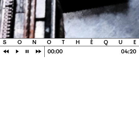
S
O
N
O
T
H
È
Q
U
E
⏪
⏵
⏸
⏩
00:00
04:20
Ses poèmes sont publiés dans des revues de poésie
contemporaine et des fanzines collectifs, et dits lors
de lectures ou performances.
Son premier recueil, Composition/​Éclats, co-écrit avec
Sara Lehad, fut l’objet d’une micro-édition lors d’un