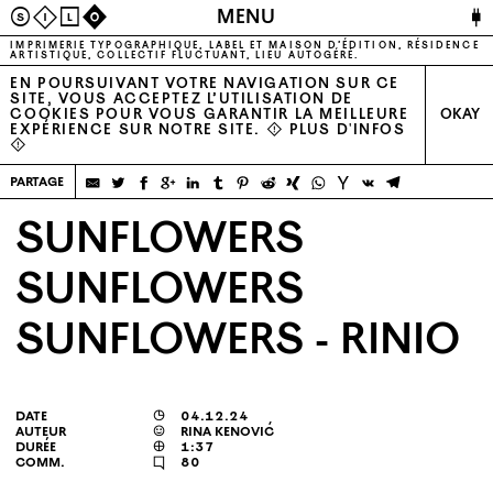
🔌
MENU
S
I
L
O
IMPRIMERIE TYPOGRAPHIQUE, LABEL ET MAISON D’ÉDITION, RÉSIDENCE
ARTISTIQUE, COLLECTIF FLUCTUANT, LIEU AUTOGÉRÉ.
EN POURSUIVANT VOTRE NAVIGATION SUR CE
SITE, VOUS ACCEPTEZ L’UTILISATION DE
COOKIES POUR VOUS GARANTIR LA MEILLEURE
OKAY
EXPÉRIENCE SUR NOTRE SITE. ⚠
PLUS D'INFOS
⚠
partage
SUNFLOWERS
SUNFLOWERS
SUNFLOWERS - RINIO
date
◶
04.12.24
auteur
☺
rina kenović
durée

1:37
comm.
🗨
80