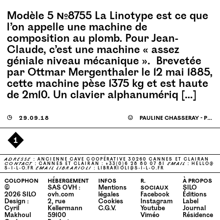
Modèle 5 №8755 La Linotype est ce que
l’on appelle une machine de
composition au plomb. Pour Jean-
Claude, c’est une machine « assez
géniale niveau mécanique ». Brevetée
par Ottmar Mergenthaler le 12 mai 1885,
cette machine pèse 1375 kg et est haute
de 2m10. Un clavier alphanumériq […]
◶
29.09.18
☺
pauline chasseray - peraldi
1
ADRESSE
: ANCIENNE CAVE COOPÉRATIVE 30260 CANNES ET CLAIRAN
CONTACT
: CANNES ET CLAIRAN : +33(0)6 28 80 07 81
EMAIL
:
HELLO@​
S-​I-​L-​O.​FR
EMAIL
LIBRARIOLI
:
LIBRARIOLI@​S-​I-​L-​O.​FR
colophon
hébergement
infos
r.
à propos
©
SAS OVH :
Mentions
sociaux
SILO
2026
SILO
ovh.com
légales
Facebook
Éditions
Design :
2, rue
Cookies
Instagram
Label
Cyril
Kellermann
C.G.V.
Youtube
Journal
Makhoul
59100
Viméo
Résidence