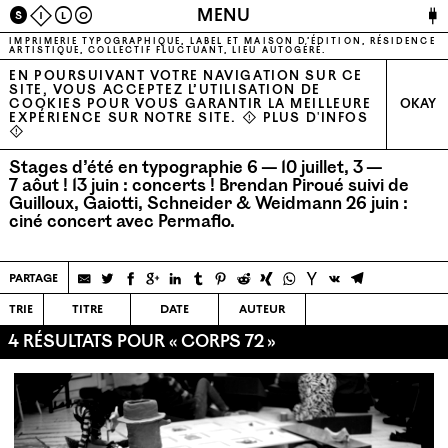
🔌
MENU
S
I
L
O
IMPRIMERIE TYPOGRAPHIQUE, LABEL ET MAISON D’ÉDITION, RÉSIDENCE
ARTISTIQUE, COLLECTIF FLUCTUANT, LIEU AUTOGÉRÉ.
EN POURSUIVANT VOTRE NAVIGATION SUR CE
SITE, VOUS ACCEPTEZ L’UTILISATION DE
COOKIES POUR VOUS GARANTIR LA MEILLEURE
OKAY
EXPÉRIENCE SUR NOTRE SITE. ⚠
PLUS D'INFOS
⚠
Stages d’été en typographie 6 — 10 juillet, 3 —
7 aôut !
13 juin : concerts ! Brendan Piroué suivi de
Guilloux, Gaiotti, Schneider & Weidmann
26 juin :
ciné concert avec Permaflo.
partage
trie
titre
date
auteur
4 RÉSULTATS POUR « CORPS 72 »