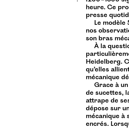
enfants
engoulevent
heure. Ce pro
enseignement
episodes
presse quotid
escola
essais
estampes
Le modèle 
nos observatio
et finalement on s'arrête là ?
son bras méc
événement
event
À la questi
experimental
expo
fable
particulièrem
fabuler
fantasy
featuring
Heidelberg. C
field recording
fig.
qu’elles allie
financement
géorgie
mécanique dé
Grace à un 
granlux
graphisme
de sucettes, l
guinguette
haut karabagh
attrape de ses
insta
installation
internet
dépose sur un
interview
itinérance
mécanique à s
joel jouanneau
encrés. Lorsqu