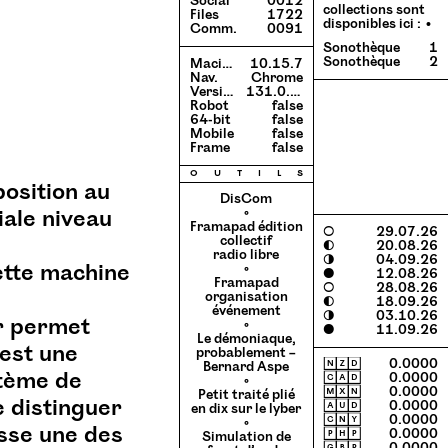
Social
0012
collections sont
Files
1722
disponibles ici :
Comm.
0091
Sonothèque
1
Sonothèque
2
Macintosh
10.15.7
Nav.
Chrome
Version
131.0.0.0
Robot
false
64-bit
false
Mobile
false
Frame
false
o
u
t
i
l
s
position au
DisCom
◦
iale niveau
Framapad édition
○
29.07.26
collectif
◐
20.08.26
radio libre
◑
04.09.26
ette machine
◦
●
12.08.26
Framapad
○
28.08.26
organisation
◐
18.09.26
événement
◑
03.10.26
r permet
◦
●
11.09.26
Le démoniaque,
 est une
probablement –
🄽🅉🄳
0.0000
Bernard Aspe
stème de
🄲🄰🄳
0.0000
◦
🄼🅇🄽
0.0000
Petit traité plié
 distinguer
🄰🅄🄳
0.0000
en dix sur le lyber
🄲🄽🅈
0.0000
◦
esse une des
🄿🄷🄿
0.0000
Simulation de