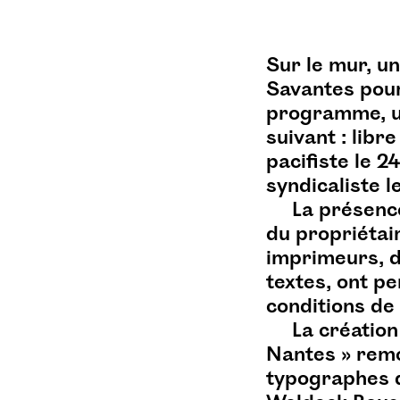
saxophone
science-fiction
septembre
seth price
silo
Sur le mur, u
silo007
smala
Savantes pour
soit-dit-en-passant
son
programme, un
souffle
souterrain
suivant : libre
spéculation
technologie
pacifiste le 24
the thing
syndicaliste l
La présence
théo revelen bernard
du propriétai
toulouse
travail
trilogie
imprimeurs, d
trilogie souterraine
textes, ont p
typographe
typographie
conditions de 
urbanisme
La création
vahan soghomonian
Nantes » remon
typographes qu
vendanges
vidéo