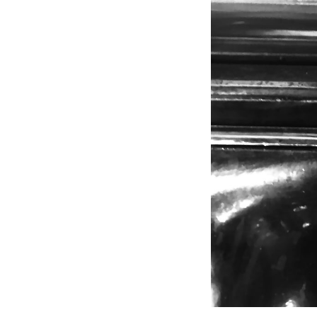
performance
philosophie
photographie
pièce radiophonique
pièce sonore
pleine lune
poesie
poésie
politique
polyphonie
pom bouvier-b
port-louis
portait
portrait
poster
potager
poterie
pouvoir
professionnalisation
radio
recette
recherche
récits
rencontres
rési
residence
résidence
retrouvailles
revue
rotolux press