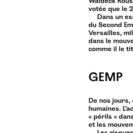
Waldeck Rouss
vincent-roussel
vinyle
votée que le 
Dans un ess
du Second Empi
Versailles, m
dans le mouv
comme il le tit
GEMP
De nos jours,
humaines. L’
« périls » dan
et les mouve
Les risque