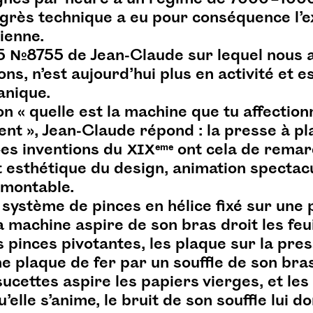
grès technique a eu pour conséquence l’ex
ienne.
5 №8755 de Jean-Claude sur lequel nous 
ns, n’est aujourd’hui plus en activité et 
anique.
on « quelle est la machine que tu affectio
ent », Jean-Claude répond : la presse à pl
es inventions du ⅩⅠⅩ
eme
ont cela de rema
nt esthétique du design, animation spectacu
montable.
système de pinces en hélice fixé sur une p
a machine aspire de son bras droit les feui
 pinces pivotantes, les plaque sur la pres
e plaque de fer par un souffle de son bra
ucettes aspire les papiers vierges, et le
’elle s’anime, le bruit de son souffle lui d