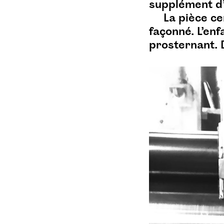
johana beaussart
journal
supplément d
La pièce ce
kuk
la partition
label
façonné. L’enf
lamineur
lancement
prosternant. 
langage
lec
lecture
librarioli
librarioli d
librarioli e
licence creative commons
livre
ljadno
luff
lutherie
lyon
malou rédarès
manuel grand
micro
musique
nomade
non breaking space
olga mathey
otium
paola quilici
paper's day
paris
partitions