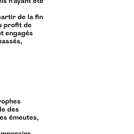
ls n’ayant été
rtir de la fin
u profit de
nt engagés
passés,
trophes
le des
 les émeutes,
temporains