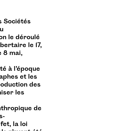
s Sociétés
Au
on le déroulé
ibertaire le 17,
e 8 mai,
ité à l’époque
aphes et les
roduction des
iser les
anthropique de
s-
t, la loi