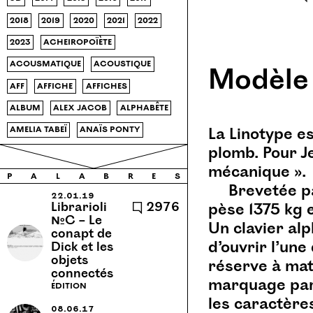
2018
2019
2020
2021
2022
2023
acheiropoïète
acousmatique
acoustique
Modèle
aff
affiche
affiches
album
alex jacob
alphabête
amelia tabeï
anaïs ponty
La Linotype e
plomb. Pour J
analyse
appel à contributions
mécanique ».
apprentissage
architecture
p
a
l
a
b
r
e
s
Brevetée p
archive
Armenie
22.01.19
Librarioli
🗨 2976
pèse 1375 kg 
arthur chambry
article
№C – Le
Un clavier al
conapt de
ateliers
ateliers médicis
d’ouvrir l’un
Dick et les
objets
audio
autonomie
babillage
réserve à ma
connectés
marquage par 
bb18r
bivouac
black
édition
les caractère
bruxelles
cabane
08.06.17