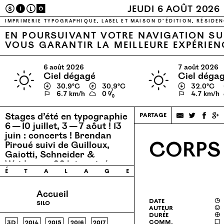
S
I
L
O
JEUDI 6 AOÛT 2026
IMPRIMERIE TYPOGRAPHIQUE, LABEL ET MAISON D’ÉDITION, RÉSIDEN
EN POURSUIVANT VOTRE NAVIGATION SUR
VOUS GARANTIR LA MEILLEURE EXPÉRIEN
6 août 2026
7 août 2026
Stages d’été en typographie
ciel dégagé
ciel déga
6 — 10 juillet, 3 — 7 aôut !
13
↓
30.9℃
↑
30.9℃
↓
32.0℃
juin : concerts ! Brendan
⚐
6.7 km/h
0 %
⚐
4.7 km/h
Piroué suivi de Guilloux,
Gaiotti, Schneider &
partage
Weidmann
26 juin : ciné
concert avec Permaflo.
CORPS 
é
t
a
l
a
g
e
Accueil
date
◶
silo
auteur
☺
durée

comm.
🗨
3d
2014
2015
2016
2017