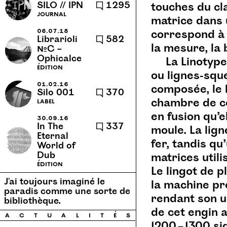
SILO // IPN
🗨 1295
touches du cla
cannes-et-clairan
caractère
journal
matrice dans 
cassette
caucase
06.07.18
correspond à 
Librarioli
🗨 582
chansons
chronique
la mesure, la b
№C –
Ophicalce
clément verceletto
collage
La Linotype
édition
ou lignes-sque
collection
communauté
01.02.16
composée, le l
conapt
concert
concerts
Silo 001
🗨 370
chambre de co
label
confortable l'évidence
en fusion qu’e
30.09.16
contextuel
corps 72
cuisine
In The
🗨 337
moule. La lig
Eternal
cuve
danse
dispersion
fer, tandis q
World of
diy
dub
dyslexies
Dub
matrices util
édition
Le lingot de 
echotope
école
école d’art
J'ai toujours imaginé le
la machine pr
écologie
écriture collective
paradis comme une sorte de
rendant son us
bibliothèque.
edition
édition
éditions
de cet engin 
a
c
t
u
a
l
i
t
é
s
emesal
encre et lumière
1200 – 1300 s