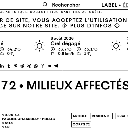
🔍
LABEL
É
CE ARTISTIQUE, COLLECTIF FLUCTUANT, LIEU AUTOGÉRÉ.
 CE SITE, VOUS ACCEPTEZ L’UTILISATIO
CE SUR NOTRE SITE. ⚠
PLUS D'INFOS
⚠
8 août 2026
gé
ciel dégagé
↑
34.2℃
↓
33.7℃
↑
35.1℃
0 %
⚐
0.8 km/h
1 %
72 • MILIEUX AFFECTÉ
29.09.18
article
residence
essai
pauline chasseray - peraldi
15:11
corps 72
219