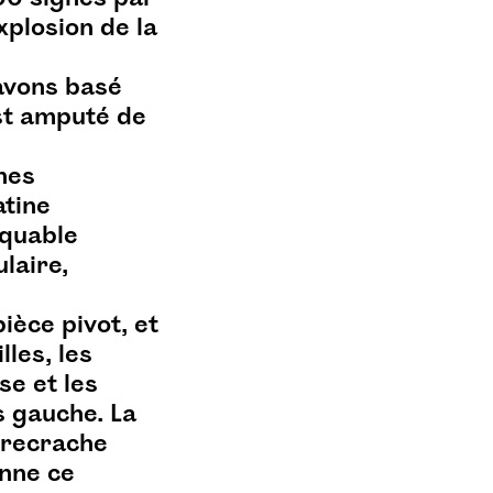
plosion de la
avons basé
est amputé de
nnes
atine
rquable
laire,
ièce pivot, et
lles, les
se et les
s gauche. La
s recrache
onne ce