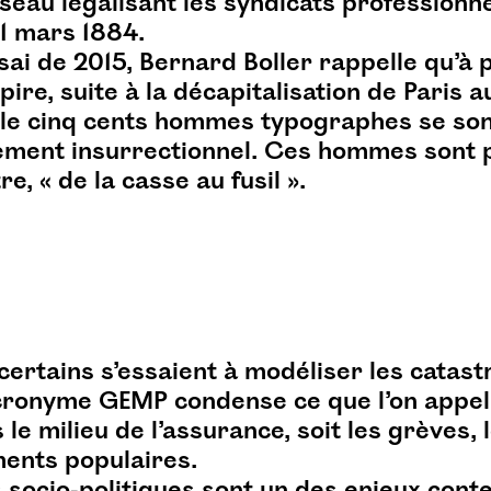
eau légalisant les syndicats professionne
21 mars 1884.
ai de 2015, Bernard Boller rappelle qu’à pa
re, suite à la décapitalisation de Paris a
ille cinq cents hommes typographes se so
ement insurrectionnel. Ces hommes sont 
re, « de la casse au fusil ».
 certains s’essaient à modéliser les catas
acronyme
GEMP
condense ce que l’on appel
s le milieu de l’assurance, soit les grèves,
ments populaires.
s socio-politiques sont un des enjeux con