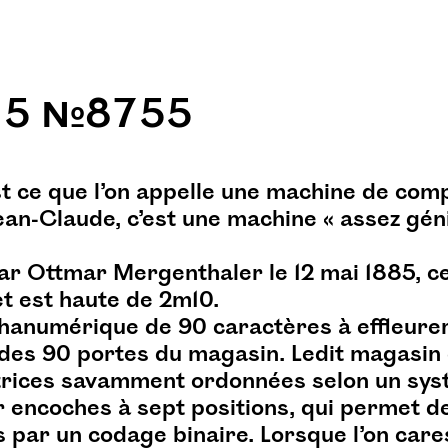
 5 №8755
st ce que l’on appelle une machine de com
ean-Claude, c’est une machine « assez gén
ar Ottmar Mergenthaler le 12 mai 1885, c
et est haute de 2m10.
phanumérique de 90 caractères à effleure
e des 90 portes du magasin. Ledit magasin
trices savamment ordonnées selon un sy
encoches à sept positions, qui permet de
s par un codage binaire. Lorsque l’on car