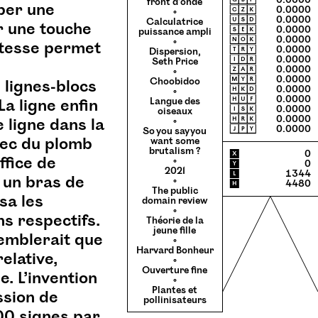
🄶🄱🄿
0.0000
front d’onde
mber une
🄲🅉🄺
0.0000
◦
🅄🅂🄳
0.0000
Calculatrice
r une touche
🅂🄴🄺
0.0000
puissance ampli
🄽🄾🄺
0.0000
◦
atesse permet
🅃🅁🅈
0.0000
Dispersion,
🄸🄳🅁
0.0000
Seth Price
🅉🄰🅁
0.0000
◦
🄼🅈🅁
0.0000
Choobidoo
 lignes-blocs
🄷🄺🄳
0.0000
◦
🄷🅄🄵
0.0000
Langue des
La ligne enfin
🄸🅂🄺
0.0000
oiseaux
🄷🅁🄺
0.0000
 ligne dans la
◦
🄹🄿🅈
0.0000
So you say you
vec du plomb
want some
brutalism ?
X
0
ffice de
◦
Y
0
2021
L
1344
 un bras de
◦
H
4480
The public
sa les
domain review
◦
s respectifs.
Théorie de la
jeune fille
semblerait que
◦
Harvard Bonheur
elative,
◦
Ouverture fine
e. L’invention
◦
Plantes et
ssion de
pollinisateurs
00 signes par