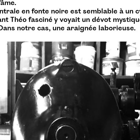
’âme.
ntrale en fonte noire est semblable à un 
ant Théo fasciné y voyait un dévot mystiqu
Dans notre cas, une araignée laborieuse.