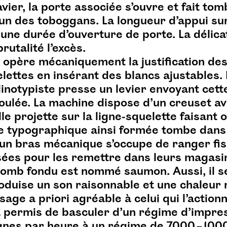
vier, la porte associée s’ouvre et fait to
un des toboggans. La longueur d’appui su
une durée d’ouverture de porte. La délic
rutalité l’excès.
 opère mécaniquement la justification des
lettes en insérant des blancs ajustables. 
inotypiste presse un levier envoyant cette
ulée. La machine dispose d’un creuset a
lle projette sur la ligne-squelette faisant o
ne typographique ainsi formée tombe dans
u’un bras mécanique s’occupe de ranger fis
isées pour les remettre dans leurs magasin
plomb fondu est nommé saumon. Aussi, il 
oduise un son raisonnable et une chaleur r
age a priori agréable à celui qui l’actionn
a permis de basculer d’un régime d’impre
ignes par heure à un régime de 7000 – 100