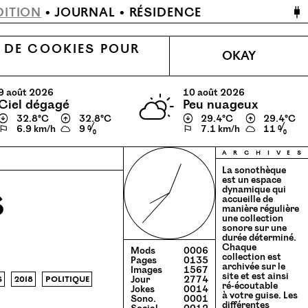
🔌
DITION
JOURNAL
RÉSIDENCE
N DE COOKIES POUR
OKAY
9 août 2026
10 août 2026
ciel dégagé
peu nuageux
↓
32.8℃
↑
32.8℃
↓
29.4℃
↑
29.4℃
⚐
6.9 km/h
9 %
⚐
7.1 km/h
11 %
a
r
c
h
i
v
e
s
La sonothèque
est un espace
dynamique qui
S
accueille de
manière régulière
une collection
sonore sur une
durée déterminé.
Chaque
Mods
0006
collection est
Pages
0135
archivée sur le
Images
1567
site et est ainsi
s
2018
politique
Jour
2774
ré-écoutable
Jokes
0014
à votre guise. Les
Sono.
0001
différentes