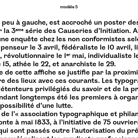
modèle 5
n peu à gauche, est accroché un poster de
 la 3
eme
série des Causeries d’Initiation. 
e enquête chez les non conformistes sel
 penseur le 3 avril, fédéraliste le 10 avril, l
, révolutionnaire le 1
er
mai, individualiste l
e 15, athée le 22, et anarchiste le 29.
 de cette affiche se justifie par la proxim
re des lieux avec ces courants. Les typogr
étenteurs privilégiés du savoir et de la p
endant longtemps été les premiers à organ
possibilité d’une lutte.
 de l’« association typographique et phil
te à mai 1833, à l’initiative de 75 ouvrier
i sont passés outre l’autorisation du préfe