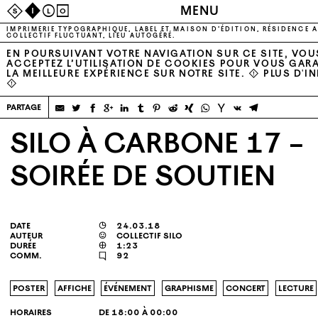
MENU
S
I
L
O
IMPRIMERIE TYPOGRAPHIQUE, LABEL ET MAISON D’ÉDITION, RÉSIDENCE A
COLLECTIF FLUCTUANT, LIEU AUTOGÉRÉ.
EN POURSUIVANT VOTRE NAVIGATION SUR CE SITE, VOU
ACCEPTEZ L’UTILISATION DE COOKIES POUR VOUS GAR
LA MEILLEURE EXPÉRIENCE SUR NOTRE SITE. ⚠
PLUS D'I
⚠
partage
SILO À CARBONE 17 –
SOIRÉE DE SOUTIEN
date
◶
24.03.18
auteur
☺
collectif silo
durée

1:23
comm.
🗨
92
poster
affiche
événement
graphisme
concert
lecture
horaires
de 18:00 à 00:00