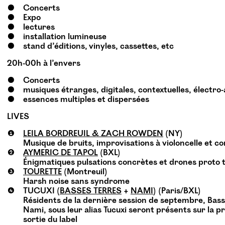
Concerts
Expo
lectures
installation lumineuse
stand d’éditions, vinyles, cassettes, etc
20h-00h à l’envers
Concerts
musiques étranges, digitales, contextuelles, électro
essences multiples et dispersées
LIVES
LEILA
BORDREUIL
&
ZACH
ROWDEN
(
NY
)
Musique de bruits, improvisations à violoncelle et c
AYMERIC
DE
TAPOL
(
BXL
)
Énigmatiques pulsations concrètes et drones proto 
TOURETTE
(Montreuil)
Harsh noise sans syndrome
TUCUXI
(
BASSES
TERRES
+
NAMI
) (Paris/​BXL)
Résidents de la dernière session de septembre, Bass
Nami, sous leur alias Tucuxi seront présents sur la p
sortie du label