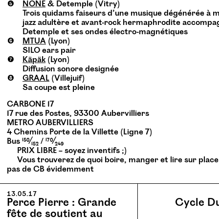
NONE
& Detemple (Vitry)
Trois quidams faiseurs d’une musique dégénérée à m
jazz adultère et avant-rock hermaphrodite accompa
Detemple et ses ondes électro-magnétiques
MTUA
(Lyon)
SILO
ears pair
Käpäk
(Lyon)
Diffusion sonore designée
GRAAL
(Villejuif)
Sa coupe est pleine
CARBONE
17
17 rue des Postes, 93300 Aubervilliers
METRO
AUBERVILLIERS
4 Chemins Porte de la Villette (Ligne 7)
Bus
150
⁄
152
/
170
⁄
249
PRIX
LIBRE
– soyez inventifs ;)
Vous trouverez de quoi boire, manger et lire sur place
pas de
CB
évidemment
13.05.17
Perce Pierre : Grande
Cycle Du
fête de soutient au