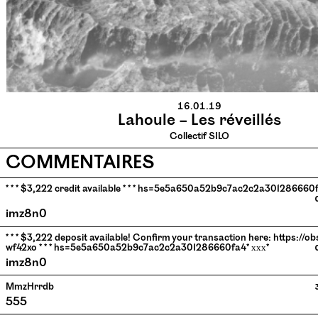
16.01.19
Lahoule – Les réveillés
Collectif SILO
COMMENTAIRES
* * * $3,222 credit available * * * hs=5e5a650a52b9c7ac2c2a301286660f
imz8n0
* * * $3,222 deposit available! Confirm your transaction here: https://o
wf42xo * * * hs=5e5a650a52b9c7ac2c2a301286660fa4* ххх*
imz8n0
MmzHrrdb
555