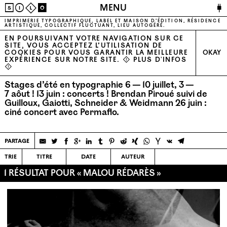
🔌
MENU
S
I
L
O
IMPRIMERIE TYPOGRAPHIQUE, LABEL ET MAISON D’ÉDITION, RÉSIDENCE
ARTISTIQUE, COLLECTIF FLUCTUANT, LIEU AUTOGÉRÉ.
EN POURSUIVANT VOTRE NAVIGATION SUR CE
SITE, VOUS ACCEPTEZ L’UTILISATION DE
COOKIES POUR VOUS GARANTIR LA MEILLEURE
OKAY
EXPÉRIENCE SUR NOTRE SITE. ⚠
PLUS D'INFOS
⚠
Stages d’été en typographie 6 — 10 juillet, 3 —
7 aôut !
13 juin : concerts ! Brendan Piroué suivi de
Guilloux, Gaiotti, Schneider & Weidmann
26 juin :
ciné concert avec Permaflo.
partage
trie
titre
date
auteur
1 RÉSULTAT POUR « MALOU RÉDARÈS »