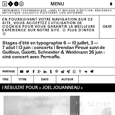
🔌
MENU
S
I
L
O
IMPRIMERIE TYPOGRAPHIQUE, LABEL ET MAISON D’ÉDITION, RÉSIDENCE
ARTISTIQUE, COLLECTIF FLUCTUANT, LIEU AUTOGÉRÉ.
EN POURSUIVANT VOTRE NAVIGATION SUR CE
SITE, VOUS ACCEPTEZ L’UTILISATION DE
COOKIES POUR VOUS GARANTIR LA MEILLEURE
OKAY
EXPÉRIENCE SUR NOTRE SITE. ⚠
PLUS D'INFOS
⚠
Stages d’été en typographie 6 — 10 juillet, 3 —
7 aôut !
13 juin : concerts ! Brendan Piroué suivi de
Guilloux, Gaiotti, Schneider & Weidmann
26 juin :
ciné concert avec Permaflo.
partage
trie
titre
date
auteur
1 RÉSULTAT POUR « JOEL JOUANNEAU »