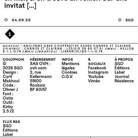
invitat […]
◶
04.09.20
☺
silo
1
ADRESSE
: ANCIENNE CAVE COOPÉRATIVE 30260 CANNES ET CLAIRAN
CONTACT
: CANNES ET CLAIRAN : +33(0)6 28 80 07 81
EMAIL
:
HELLO@​
S-​I-​L-​O.​FR
EMAIL
LIBRARIOLI
:
LIBRARIOLI@​S-​I-​L-​O.​FR
colophon
hébergement
infos
r.
à propos
©
SAS OVH :
Mentions
sociaux
SILO
2026
SILO
ovh.com
légales
Facebook
Éditions
Design :
2, rue
Cookies
Instagram
Label
Cyril
Kellermann
C.G.V.
Youtube
Journal
Makhoul
59100
Viméo
Résidence
Code :
Roubaix
Olivier J
BP 80157
Font :
Ostia
Outil :
Kirby
2.5.12
flux rss
SILO
Éditions
Label