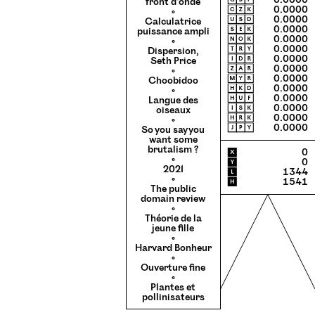
🄶🄱🄿
0.0000
front d’onde
🄲🅉🄺
0.0000
◦
🅄🅂🄳
0.0000
Calculatrice
🅂🄴🄺
0.0000
puissance ampli
🄽🄾🄺
0.0000
◦
🅃🅁🅈
0.0000
Dispersion,
🄸🄳🅁
0.0000
Seth Price
🅉🄰🅁
0.0000
◦
🄼🅈🅁
0.0000
Choobidoo
🄷🄺🄳
0.0000
◦
🄷🅄🄵
0.0000
Langue des
🄸🅂🄺
0.0000
oiseaux
🄷🅁🄺
0.0000
◦
🄹🄿🅈
0.0000
So you say you
want some
brutalism ?
X
0
◦
Y
0
2021
L
1344
◦
H
1541
The public
domain review
◦
Théorie de la
jeune fille
◦
Harvard Bonheur
◦
Ouverture fine
◦
Plantes et
pollinisateurs