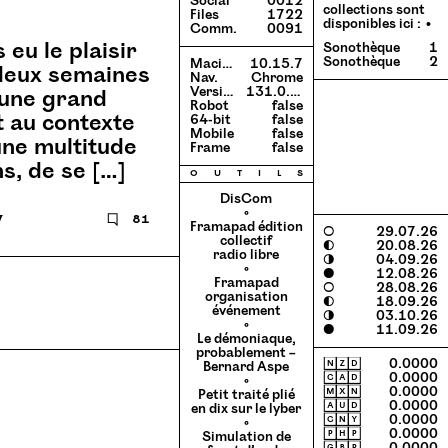
Social
0012
collections sont
Files
1722
disponibles ici :
Comm.
0091
 eu le plaisir
Sonothèque
1
Sonothèque
2
Macintosh
10.15.7
 deux semaines
Nav.
Chrome
Version
131.0.0.0
 une grand
Robot
false
t au contexte
64-bit
false
Mobile
false
une multitude
Frame
false
ns, de se […]
o
u
t
i
l
s
DisCom
◦
7
🗨
81
Framapad édition
○
29.07.26
collectif
◐
20.08.26
radio libre
◑
04.09.26
◦
●
12.08.26
Framapad
○
28.08.26
organisation
◐
18.09.26
événement
◑
03.10.26
◦
●
11.09.26
Le démoniaque,
probablement –
🄽🅉🄳
0.0000
Bernard Aspe
🄲🄰🄳
0.0000
◦
🄼🅇🄽
0.0000
Petit traité plié
🄰🅄🄳
0.0000
en dix sur le lyber
🄲🄽🅈
0.0000
◦
🄿🄷🄿
0.0000
Simulation de