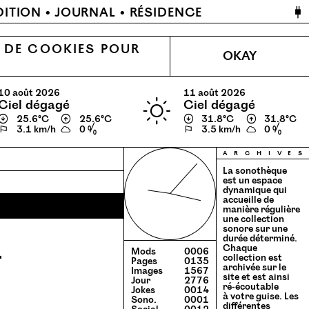
🔌
DITION
JOURNAL
RÉSIDENCE
N DE COOKIES POUR
OKAY
10 août 2026
11 août 2026
ciel dégagé
ciel dégagé
↓
25.6℃
↑
25.6℃
↓
31.8℃
↑
31.8℃
⚐
3.1 km/h
0 %
⚐
3.5 km/h
0 %
a
r
c
h
i
v
e
s
La sonothèque
est un espace
dynamique qui
accueille de
manière régulière
une collection
sonore sur une
durée déterminé.
-
Chaque
Mods
0006
collection est
Pages
0135
archivée sur le
Images
1567
site et est ainsi
Jour
2776
ré-écoutable
Jokes
0014
à votre guise. Les
Sono.
0001
différentes