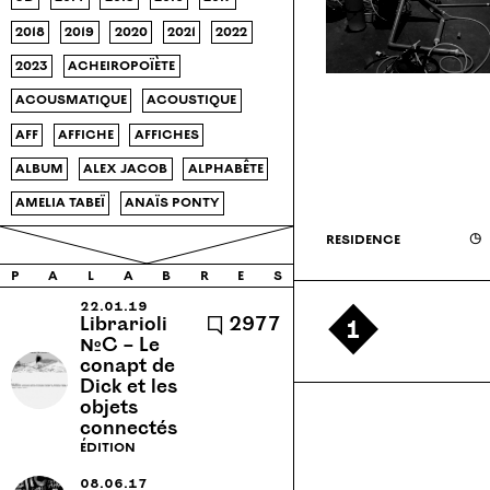
2018
2019
2020
2021
2022
2023
acheiropoïète
acousmatique
acoustique
aff
affiche
affiches
album
alex jacob
alphabête
amelia tabeï
anaïs ponty
analyse
appel à contributions
résidence
◶
apprentissage
architecture
p
a
l
a
b
r
e
s
archive
Armenie
22.01.19
1
Librarioli
🗨 2977
arthur chambry
article
№C – Le
conapt de
ateliers
ateliers médicis
Dick et les
objets
audio
autonomie
babillage
connectés
bb18r
bivouac
black
édition
bruxelles
cabane
08.06.17