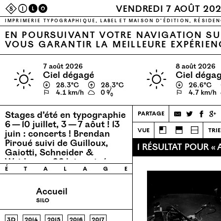
S
I
L
O
VENDREDI 7 AOÛT 20
IMPRIMERIE TYPOGRAPHIQUE, LABEL ET MAISON D’ÉDITION, RÉSIDEN
EN POURSUIVANT VOTRE NAVIGATION SUR
VOUS GARANTIR LA MEILLEURE EXPÉRIEN
7 août 2026
8 août 2026
ciel dégagé
ciel déga
↓
28.3℃
↑
28.3℃
↓
26.6℃
⚐
4.1 km/h
0 %
⚐
4.7 km/h
Stages d’été en typographie
partage
6 — 10 juillet, 3 — 7 aôut !
13
vue
trie
juin : concerts ! Brendan
Piroué suivi de Guilloux,
1 RÉSULTAT POUR «
Gaiotti, Schneider &
Weidmann
26 juin : ciné
é
t
a
l
a
g
e
concert avec Permaflo.
Accueil
silo
3d
2014
2015
2016
2017