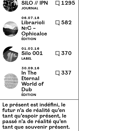
SILO // IPN
🗨 1295
cannes-et-clairan
caractère
journal
cassette
caucase
06.07.18
Librarioli
🗨 582
chansons
chronique
№C –
Ophicalce
clément verceletto
collage
édition
collection
communauté
01.02.16
conapt
concert
concerts
Silo 001
🗨 370
label
confortable l'évidence
30.09.16
contextuel
corps 72
cuisine
In The
🗨 337
Eternal
cuve
danse
dispersion
World of
diy
dub
dyslexies
Dub
édition
echotope
école
école d’art
Le présent est indéfini, le
écologie
écriture collective
futur n’a de réalité qu’en
tant qu’espoir présent, le
edition
édition
éditions
passé n’a de réalité qu’en
emesal
encre et lumière
tant que souvenir présent.