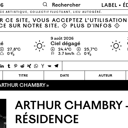
🔍
26
LABEL
É
CE ARTISTIQUE, COLLECTIF FLUCTUANT, LIEU AUTOGÉRÉ.
 CE SITE, VOUS ACCEPTEZ L’UTILISATIO
CE SUR NOTRE SITE. ⚠
PLUS D'INFOS
⚠
9 août 2026
gé
ciel dégagé
↑
27.8℃
↓
24.4℃
↑
25.7℃
0 %
⚐
3.7 km/h
0 %
titre
date
auteur
 ARTHUR CHAMBRY »
ARTHUR CHAMBRY 
RÉSIDENCE