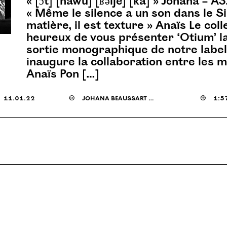
« [ɔt] [nawu] [ʁəlje] [ka] » Johana – A
« Même le silence a un son dans le Silo
matière, il est texture » Anaïs Le colle
heureux de vous présenter ​‘Otium’ 
sortie monographique de notre label
inaugure la collaboration entre les 
Anaïs Pon […]
11.01.22
☺
johana beaussart & anaïs ponty

1:5