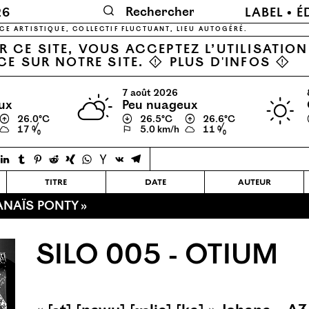
🔍
26
LABEL
É
CE ARTISTIQUE, COLLECTIF FLUCTUANT, LIEU AUTOGÉRÉ.
 CE SITE, VOUS ACCEPTEZ L’UTILISATIO
CE SUR NOTRE SITE. ⚠
PLUS D'INFOS
⚠
7 août 2026
ux
peu nuageux
↑
26.0℃
↓
26.5℃
↑
26.6℃
17 %
⚐
5.0 km/h
11 %
titre
date
auteur
 ANAÏS PONTY »
SILO 005 - OTIUM