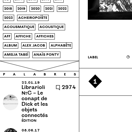
2018
2019
2020
2021
2022
2023
acheiropoïète
acousmatique
acoustique
aff
affiche
affiches
album
alex jacob
alphabête
amelia tabeï
anaïs ponty
label
◶
analyse
appel à contributions
apprentissage
architecture
p
a
l
a
b
r
e
s
1
archive
Armenie
22.01.19
Librarioli
🗨 2974
arthur chambry
article
№C – Le
conapt de
ateliers
ateliers médicis
Dick et les
objets
audio
autonomie
babillage
connectés
bb18r
bivouac
black
édition
bruxelles
cabane
08.06.17