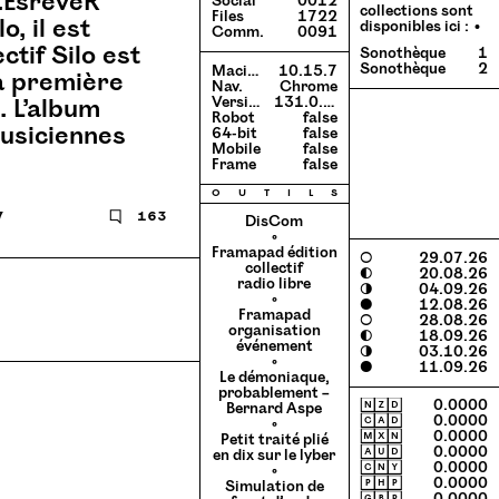
3.EsreveR
Social
0012
collections sont
Files
1722
, il est
disponibles ici :
Comm.
0091
ctif Silo est
Sonothèque
1
Sonothèque
2
Macintosh
10.15.7
la première
Nav.
Chrome
. L’album
Version
131.0.0.0
Robot
false
musiciennes
64-bit
false
Mobile
false
Frame
false
o
u
t
i
l
s
7
🗨
163
DisCom
◦
Framapad édition
○
29.07.26
collectif
◐
20.08.26
radio libre
◑
04.09.26
◦
●
12.08.26
Framapad
○
28.08.26
organisation
◐
18.09.26
événement
◑
03.10.26
◦
●
11.09.26
Le démoniaque,
probablement –
🄽🅉🄳
0.0000
Bernard Aspe
🄲🄰🄳
0.0000
◦
🄼🅇🄽
0.0000
Petit traité plié
🄰🅄🄳
0.0000
en dix sur le lyber
🄲🄽🅈
0.0000
◦
🄿🄷🄿
0.0000
Simulation de