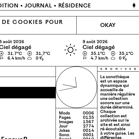
🔌
DITION
JOURNAL
RÉSIDENCE
N DE COOKIES POUR
OKAY
8 août 2026
9 août 2026
ciel dégagé
ciel dégagé
↓
31.7℃
↑
31.7℃
↓
35.1℃
↑
35.1℃
⚐
6.4 km/h
0 %
⚐
4.7 km/h
0 %
a
r
c
h
i
v
e
s
La sonothèque
est un espace
dynamique qui
accueille de
manière régulière
une collection
sonore sur une
durée déterminé.
Chaque
Mods
0006
collection est
Pages
0135
archivée sur le
Images
1567
site et est ainsi
Jour
2774
ré-écoutable
Jokes
0014
à votre guise. Les
Sono.
0001
différentes