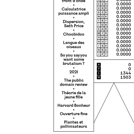
🄶🄱🄿
0.0000
front d’onde
🄲🅉🄺
0.0000
◦
🅄🅂🄳
0.0000
Calculatrice
🅂🄴🄺
0.0000
puissance ampli
🄽🄾🄺
0.0000
◦
🅃🅁🅈
0.0000
Dispersion,
🄸🄳🅁
0.0000
Seth Price
🅉🄰🅁
0.0000
◦
🄼🅈🅁
0.0000
Choobidoo
🄷🄺🄳
0.0000
◦
🄷🅄🄵
0.0000
Langue des
🄸🅂🄺
0.0000
oiseaux
🄷🅁🄺
0.0000
◦
🄹🄿🅈
0.0000
So you say you
want some
brutalism ?
X
0
◦
Y
0
2021
L
1344
◦
H
1503
The public
domain review
◦
Théorie de la
jeune fille
◦
Harvard Bonheur
◦
Ouverture fine
◦
Plantes et
pollinisateurs