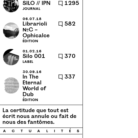
SILO // IPN
🗨 1295
cannes-et-clairan
caractère
journal
cassette
caucase
06.07.18
Librarioli
🗨 582
chansons
chronique
№C –
Ophicalce
clément verceletto
collage
édition
collection
communauté
01.02.16
conapt
concert
concerts
Silo 001
🗨 370
label
confortable l'évidence
30.09.16
contextuel
corps 72
cuisine
In The
🗨 337
Eternal
cuve
danse
dispersion
World of
diy
dub
dyslexies
Dub
édition
echotope
école
école d’art
La certitude que tout est
écologie
écriture collective
écrit nous annule ou fait de
nous des fantômes.
edition
édition
éditions
a
c
t
u
a
l
i
t
é
s
emesal
encre et lumière