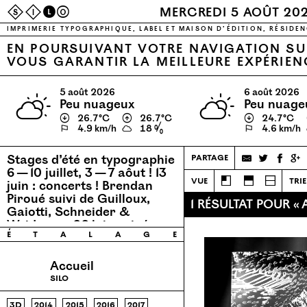
S
I
L
O
MERCREDI 5 AOÛT 20
IMPRIMERIE TYPOGRAPHIQUE, LABEL ET MAISON D’ÉDITION, RÉSIDEN
EN POURSUIVANT VOTRE NAVIGATION SUR
VOUS GARANTIR LA MEILLEURE EXPÉRIEN
5 août 2026
6 août 2026
peu nuageux
peu nuage
↓
26.7℃
↑
26.7℃
↓
24.7℃
⚐
4.9 km/h
18 %
⚐
4.6 km/h
Stages d’été en typographie
partage
6 — 10 juillet, 3 — 7 aôut !
13
vue
trie
juin : concerts ! Brendan
Piroué suivi de Guilloux,
1 RÉSULTAT POUR «
Gaiotti, Schneider &
Weidmann
26 juin : ciné
é
t
a
l
a
g
e
concert avec Permaflo.
Accueil
silo
3d
2014
2015
2016
2017